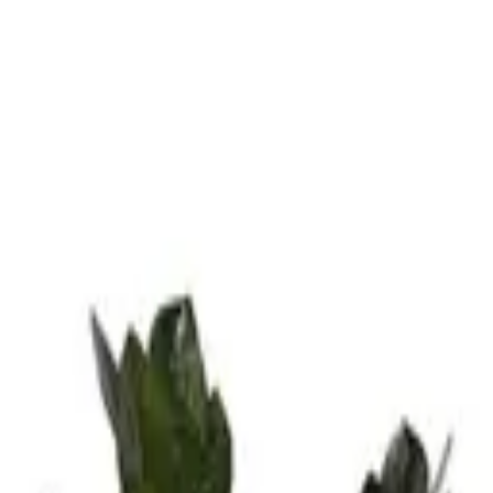
وع
كمّل هديتك
خدمات الشركات