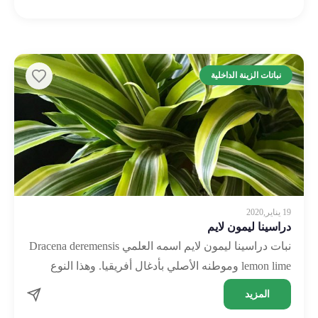
نباتات الزينة الداخلية
19 يناير,2020
دراسينا ليمون لايم
نبات دراسينا ليمون لايم اسمه العلمي Dracena deremensis
lemon lime وموطنه الأصلي بأدغال أفريقيا. وهذا النوع
تحديدا يمكن تمييزه بسهولة لوجود الشريط الأصفر
المزيد
والأخضر الليموني …