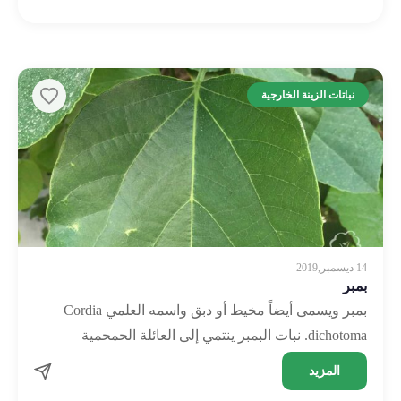
نباتات الزينة الخارجية
14 ديسمبر,2019
بمبر
بمبر ويسمى أيضاً مخيط أو دبق واسمه العلمي Cordia
dichotoma. نبات البمبر ينتمي إلى العائلة الحمحمية
Boraginaceae. وقد يصل ارتفاعه إلى حوالي 12 متر. تكثر
المزيد
…