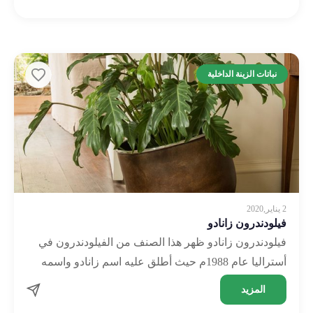
نباتات الزينة الداخلية
2 يناير,2020
فيلودندرون زانادو
فيلودندرون زانادو ظهر هذا الصنف من الفيلودندرون في
أستراليا عام 1988م حيث أطلق عليه اسم زانادو واسمه
العلمي هو Philodendron bipinnatifidum Winterbourn. تنمو
المزيد
هذه النبتة …