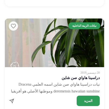
نباتات الزينة الداخلية
20 ديسمبر,2019
دراسينا هاواي صن شاين
نبات دراسينا هاواي صن شاين اسمه العلمي Dracena
deremensis hawaiian sunshine وموطنها الأصلي هو أفريقيا
وأمريكا الوسطى وآسيا. هذا النوع الجميل من أنواع
المزيد
الدراسينا هو …