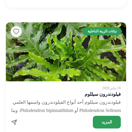
نباتات الزينة الداخلية
16 يناير,2020
فيلودندرون سيللوم
فيلودندرون سيللوم أحد أنواع الفيلودندرون واسمها العلمي
Philodendron Selloum أو Philodendron bipinnatifidum. وما
يميزها هو أوراقها الكبيرة والمتشعبة. من النباتات
المزيد
المستوطنة في أمريكا الجنوبية. تنمو …