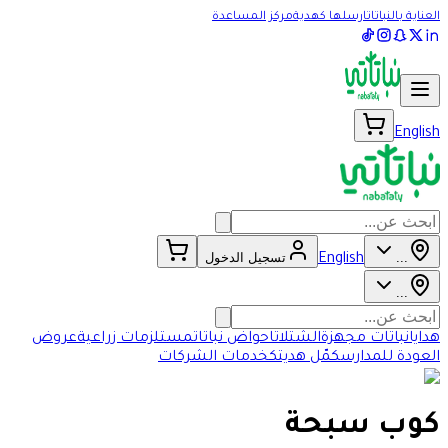
العناية بالنباتات
ارسلها كهدية
مركز المساعدة
English
...
تسجيل الدخول
English
...
هدايا
نباتات مجهزة
الشتلات
احواض نباتات
مستلزمات زراعية
عروض
العودة للمدارس
كمّل هديتك
خدمات الشركات
كوب سبحة