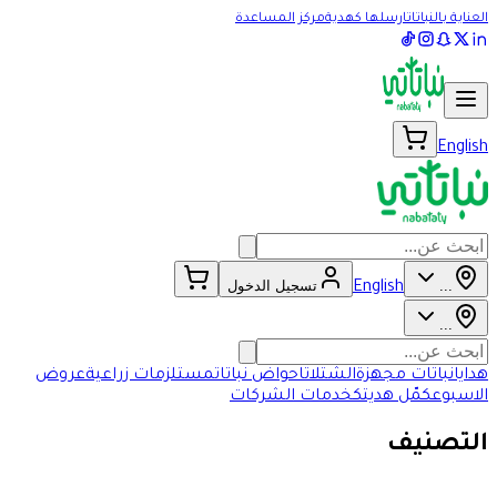
العناية بالنباتات
ارسلها كهدية
مركز المساعدة
English
...
تسجيل الدخول
English
...
هدايا
نباتات مجهزة
الشتلات
احواض نباتات
مستلزمات زراعية
عروض
الاسبوع
كمّل هديتك
خدمات الشركات
التصنيف