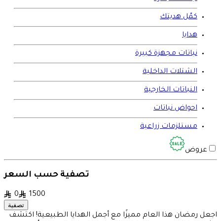
كمّل هديتك
هدايا
نباتات مجهزة كبيرة
الشتلات الداخلية
النباتات الخارجية
احواض نباتات
مستلزمات زراعية
عروض
تصفية حسب السعر
0
1500
تصفية
اجعل رمضان هذا العام مميزًا مع أجمل الهدايا الطبيعية! اكتشف