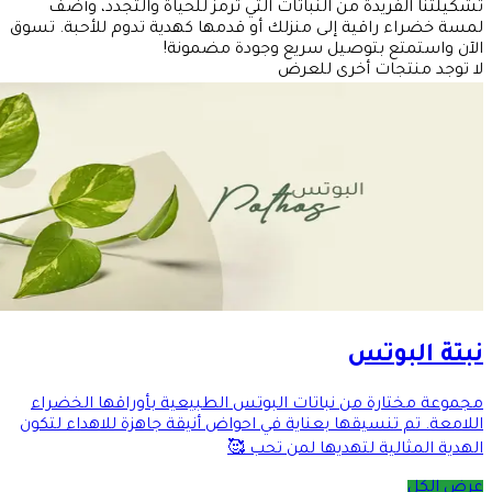
تشكيلتنا الفريدة من النباتات التي ترمز للحياة والتجدد، وأضف
لمسة خضراء راقية إلى منزلك أو قدمها كهدية تدوم للأحبة. تسوق
الآن واستمتع بتوصيل سريع وجودة مضمونة!
لا توجد منتجات أخرى للعرض
نبتة البوتس
مجموعة مختارة من نباتات البوتس الطبيعية بأوراقها الخضراء
اللامعة. تم تنسيقها بعناية في احواض أنيقة جاهزة للاهداء لتكون
الهدية المثالية لتهديها لمن تحب 🥰
عرض الكل