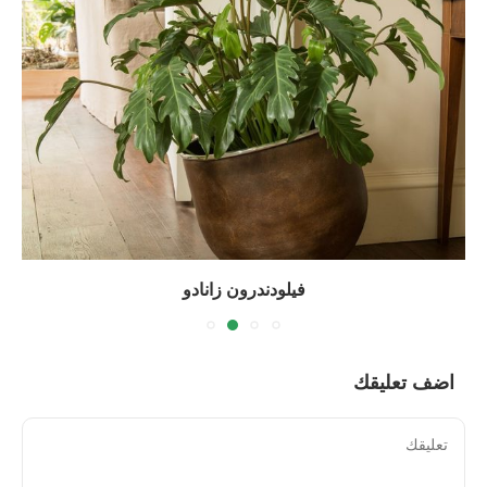
فيلودندرون زانادو
اضف تعليقك