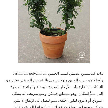
نبات الياسمين الصيني اسمه العلمي Jasminum polyanthum
وأصله من غرب الصين ولهذا يسمى بالياسمين الصيني. يعتبر من
النباتات الداخلية ذات الأزهار العديدة البيضاء والرائحة العطرة
التي تملأ المكان. وهو متسلق فيمكن وضع تعريشة له بشكل
عمودي أو دائري ليكون حلقة. ينمو ليصل إلى ارتفاع 3 متر.
ويمكن وضعها في سلة معلقة لتتدلى أغصانها المليئة بالأزهار