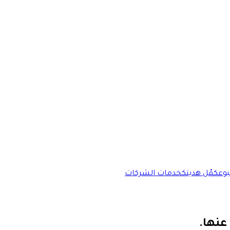
وع
كمّل هديتك
خدمات الشركات
عنها.