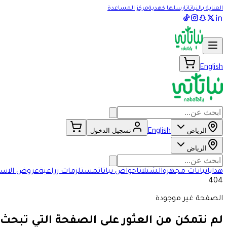
العناية بالنباتات
ارسلها كهدية
مركز المساعدة
English
الرياض
تسجيل الدخول
English
الرياض
هدايا
نباتات مجهزة
الشتلات
احواض نباتات
مستلزمات زراعية
عروض الاسب
404
الصفحة غير موجودة
لم نتمكن من العثور على الصفحة التي تبحث 