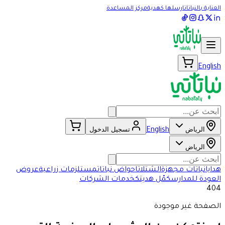
العناية بالنباتات
ارسلها كهدية
مركز المساعدة
English
الرياض
تسجيل الدخول
English
الرياض
هدايا
نباتات مجهزة
الشتلات
احواض نباتات
مستلزمات زراعية
عروض
العودة للمدارس
كمّل هديتك
خدمات الشركات
404
الصفحة غير موجودة