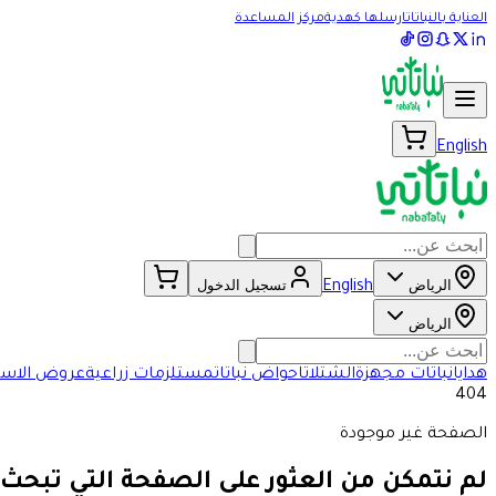
العناية بالنباتات
ارسلها كهدية
مركز المساعدة
English
الرياض
تسجيل الدخول
English
الرياض
هدايا
نباتات مجهزة
الشتلات
احواض نباتات
مستلزمات زراعية
عروض الاسب
404
الصفحة غير موجودة
لم نتمكن من العثور على الصفحة التي تبحث 