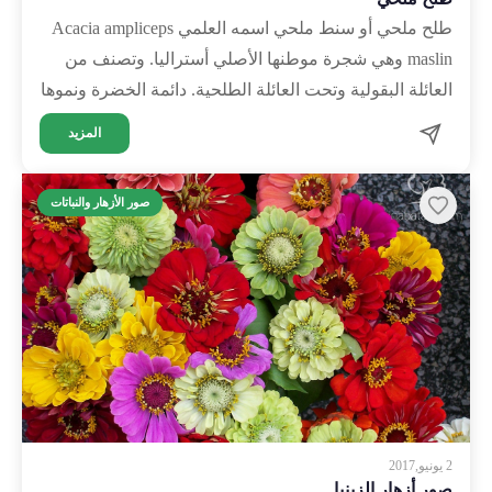
طلح ملحي أو سنط ملحي اسمه العلمي Acacia ampliceps
maslin وهي شجرة موطنها الأصلي أستراليا. وتصنف من
العائلة البقولية وتحت العائلة الطلحية. دائمة الخضرة ونموها
…
المزيد
صور الأزهار والنباتات
2 يونيو,2017
صور أزهار الزينيا