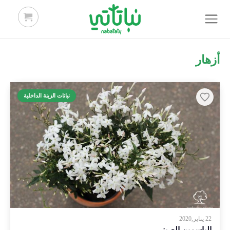
أزهار
نباتات الزينة الداخلية
22 يناير,2020
الياسمين الصيني