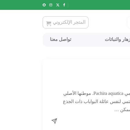
المتجر الإلكتروني
هار والنباتات
تواصل معنا
باشيرا أو شجرة المال، اسمها العلمي Pachira aquatica. موطنها الأصلي
نتمي لنفس عائلة البواباب ذات الجذع
الممكن …