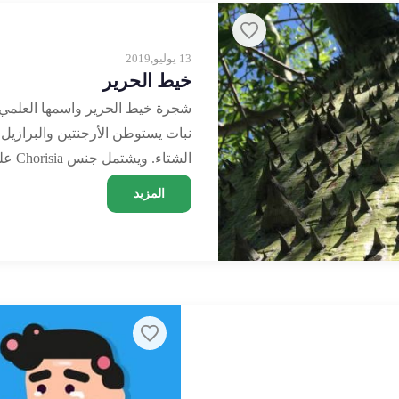
13 يوليو,2019
خيط الحرير
نبات يستوطن الأرجنتين والبرازيل،
الشتاء. ويشتمل جنس Chorisia على …
المزيد