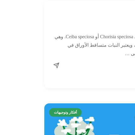
شجرة خيط الحرير واسمها العلمي Chorisia speciosa أو Ceiba speciosa. وهي
 ويعتبر النبات متساقط الأوراق في
أفكار وتوجيهات