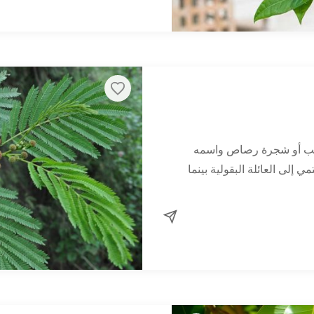
لعجيب أو شجرة رصاص واسمه
Leucaen وهو نبات ينتمي إلى العائلة البقولية بينما