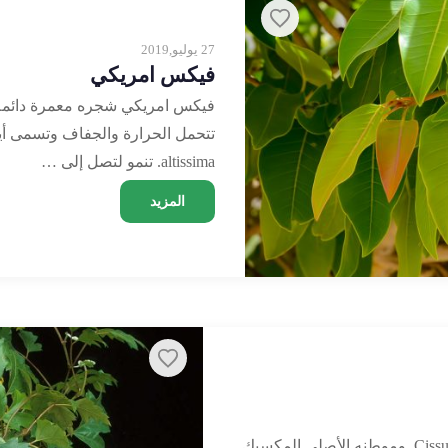
27 يوليو,2019
فيكس امريكي
فيكس امريكي شجره معمرة دائمة ا
altissima. تنمو لتصل إلى …
المزيد
نبات ورق عنب اسمه العلمي Cissus rhombifolia. وموطنه الأصلي المكسيك