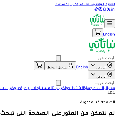
العناية بالنباتات
ارسلها كهدية
مركز المساعدة
English
الرياض
تسجيل الدخول
English
الرياض
هدايا
نباتات مجهزة
الشتلات
احواض نباتات
مستلزمات زراعية
عروض الاسب
404
الصفحة غير موجودة
لم نتمكن من العثور على الصفحة التي تبحث 