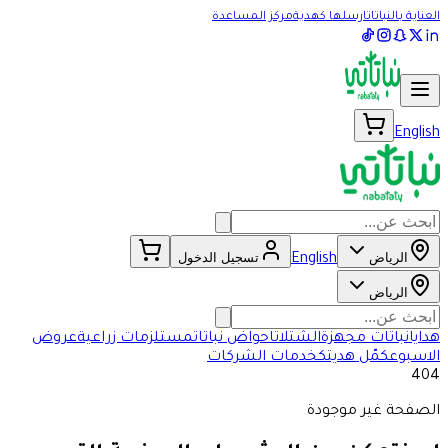
العناية بالنباتات
ارسلها كهدية
مركز المساعدة
English
الرياض
تسجيل الدخول
English
الرياض
هدايا
نباتات مجهزة
الشتلات
احواض نباتات
مستلزمات زراعية
عروض
الاسبوع
كمّل هديتك
خدمات الشركات
404
الصفحة غير موجودة