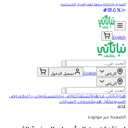
العناية بالنباتات
ارسلها كهدية
مركز المساعدة
English
الرياض
تسجيل الدخول
English
الرياض
هدايا
نباتات مجهزة
الشتلات
احواض نباتات
مستلزمات زراعية
عروض
الاسبوع
كمّل هديتك
خدمات الشركات
404
الصفحة غير موجودة