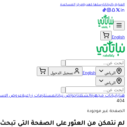
العناية بالنباتات
ارسلها كهدية
مركز المساعدة
English
الرياض
تسجيل الدخول
English
الرياض
هدايا
نباتات مجهزة
الشتلات
احواض نباتات
مستلزمات زراعية
عروض الاسب
404
الصفحة غير موجودة
لم نتمكن من العثور على الصفحة التي تبحث 